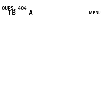
oups.. 404
MENU