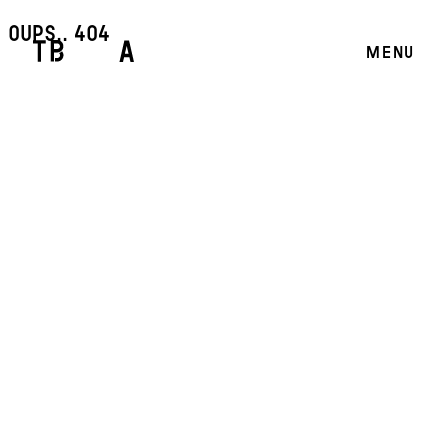
oups.. 404
MENU