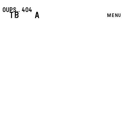
oups.. 404
MENU