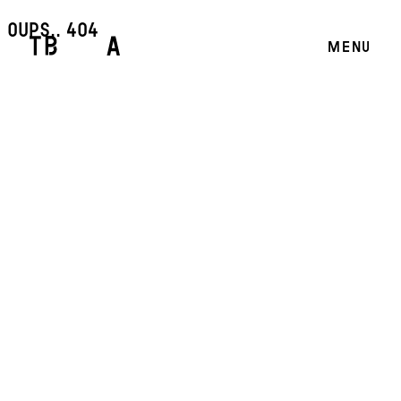
oups.. 404
MENU