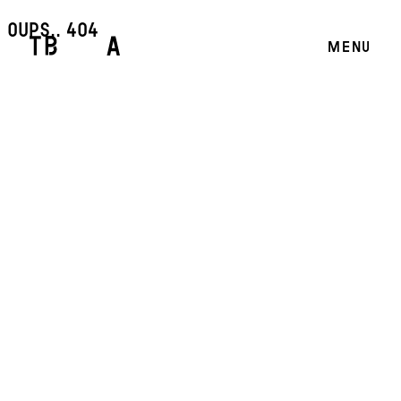
oups.. 404
MENU