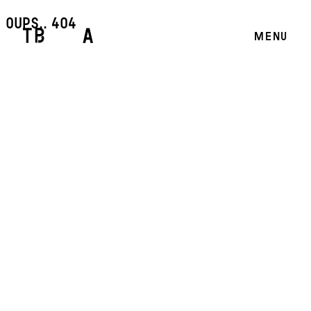
oups.. 404
MENU