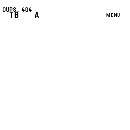
oups.. 404
MENU