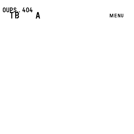
oups.. 404
MENU