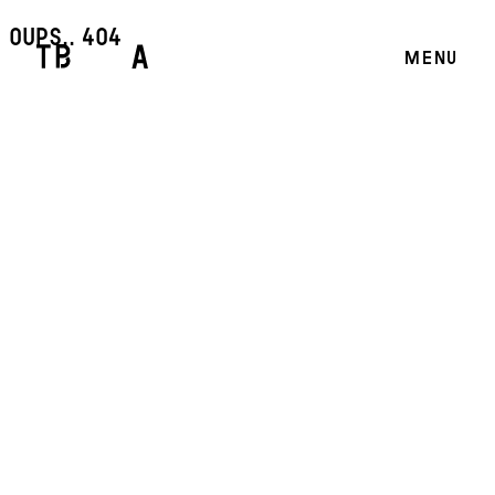
oups.. 404
MENU