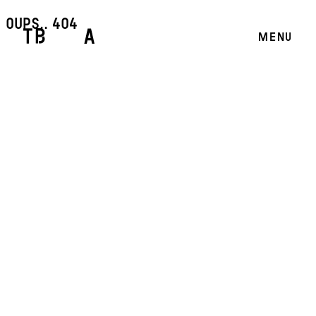
oups.. 404
MENU