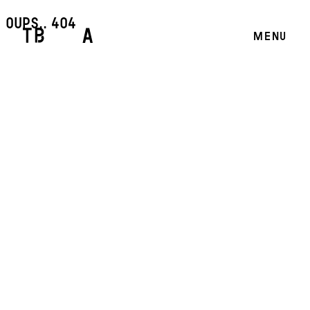
oups.. 404
MENU