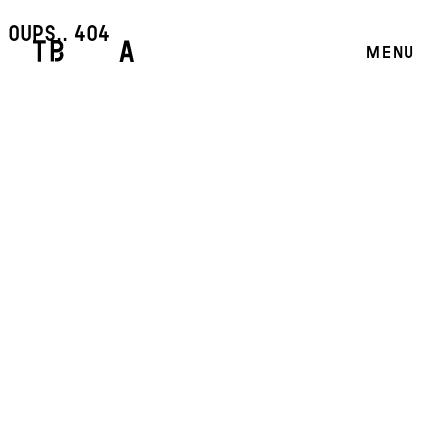
oups.. 404
MENU