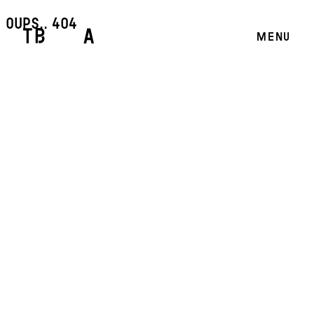
oups.. 404
MENU