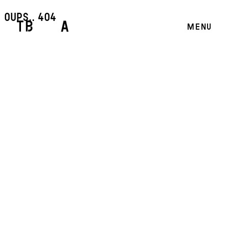
oups.. 404
MENU