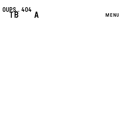
oups.. 404
MENU