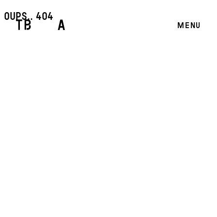
oups.. 404
MENU