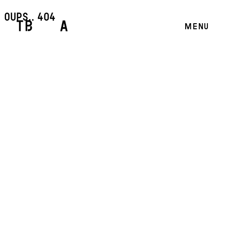
oups.. 404
MENU