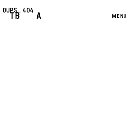
oups.. 404
MENU