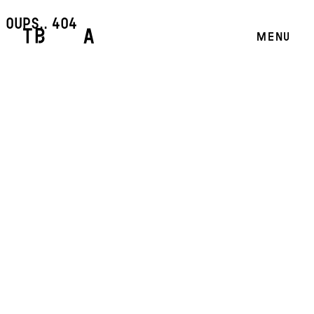
oups.. 404
MENU