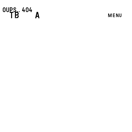
oups.. 404
MENU