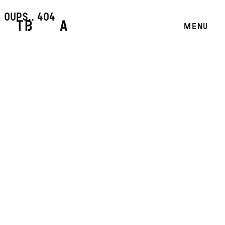
oups.. 404
MENU