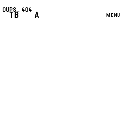
oups.. 404
MENU