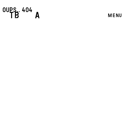
oups.. 404
MENU