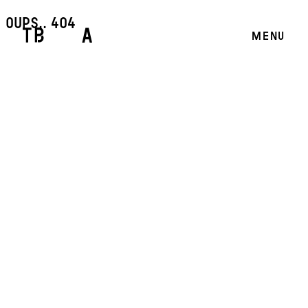
oups.. 404
MENU