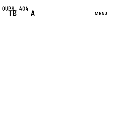
oups.. 404
MENU