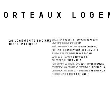
 ORTEAUX LOG
SITUATION
RUE DES ORTEAUX, PARIS XX (75)
20 LOGEMENTS SOCIAUX
MAÎTRISE D’OUVRAGE
SIEMP
BIOCLIMATIQUES
MAÎTRISE D’OEUVRE
THIBAUD BABLED (BNR)
PARTENAIRES
SNC LAVALIN, RFR ÉLÉMENTS
SURFACE PROGRAMME
SHON 1 760 M2
COÛT DES TRAVAUX
3 200 000 € HT
CALENDRIER
LIVRÉ EN 2013
PERFORMANCE THERMIQUE
BBC + MURS TROMBES
CERTIFICATION ENVIRONNEMENTALE
H&E PROFIL A
CERTIFICATION ENVIRONNEMENTALE
H&E PROFIL A
PHOTOGRAPHE
FREDERIC DELANGLE