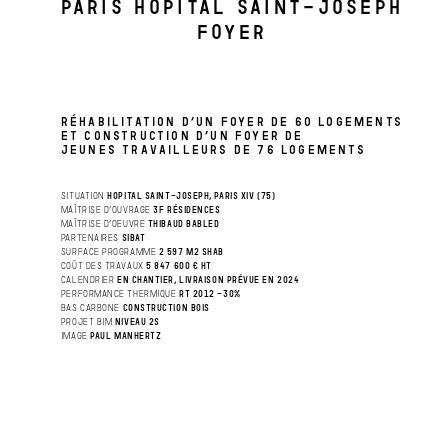
PARIS HOPITAL SAINT-JOSEPH
FOYER
RÉHABILITATION D’UN FOYER DE 60 LOGEMENTS
ET CONSTRUCTION D’UN FOYER DE
JEUNES TRAVAILLEURS DE 76 LOGEMENTS
SITUATION
HOPITAL SAINT-JOSEPH, PARIS XIV (75)
MAÎTRISE D’OUVRAGE
3F RÉSIDENCES
MAÎTRISE D’OEUVRE
THIBAUD BABLED
PARTENAIRES
SIBAT
SURFACE PROGRAMME
2 597 M2 SHAB
COÛT DES TRAVAUX
5 847 600 € HT
CALENDRIER
EN CHANTIER, LIVRAISON PRÉVUE EN 2024
PERFORMANCE THERMIQUE
RT 2012 -30%
BAS CARBONE
CONSTRUCTION BOIS
PROJET BIM
NIVEAU 2S
IMAGE
PAUL MANHERTZ