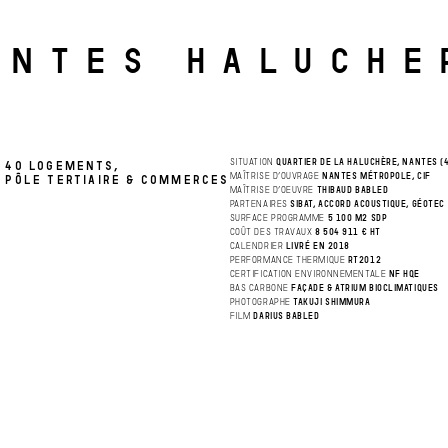
ANTES HALUCHE
SITUATION
QUARTIER DE LA HALUCHÈRE, NANTES (
40 LOGEMENTS,
MAÎTRISE D’OUVRAGE
NANTES MÉTROPOLE, CIF
PÔLE TERTIAIRE & COMMERCES
MAÎTRISE D’OEUVRE
THIBAUD BABLED
PARTENAIRES
SIBAT, ACCORD ACOUSTIQUE, GÉOTEC
SURFACE PROGRAMME
5 100 M2 SDP
COÛT DES TRAVAUX
8 504 911 € HT
CALENDRIER
LIVRÉ EN 2018
PERFORMANCE THERMIQUE
RT2012
CERTIFICATION ENVIRONNEMENTALE
NF HQE
BAS CARBONE
FAÇADE & ATRIUM BIOCLIMATIQUES
PHOTOGRAPHE
TAKUJI SHIMMURA
FILM
DARIUS BABLED