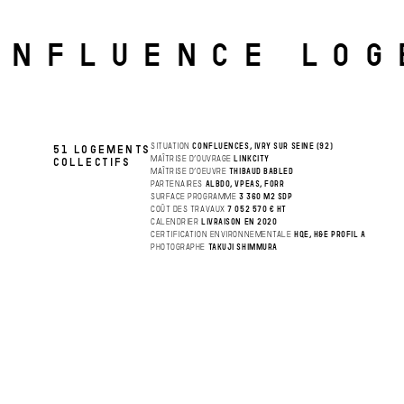
ONFLUENCE LO
SITUATION
CONFLUENCES, IVRY SUR SEINE (92)
51 LOGEMENTS
MAÎTRISE D’OUVRAGE
LINKCITY
COLLECTIFS
MAÎTRISE D’OEUVRE
THIBAUD BABLED
PARTENAIRES
ALBDO, VPEAS, FORR
SURFACE PROGRAMME
3 360 M2 SDP
COÛT DES TRAVAUX
7 052 570 € HT
CALENDRIER
LIVRAISON EN 2020
CERTIFICATION ENVIRONNEMENTALE
HQE, H&E PROFIL A
PHOTOGRAPHE
TAKUJI SHIMMURA