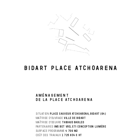
BIDART PLACE ATCHOARENA
AMÉNAGEMENT
DE LA PLACE ATCHOARENA
situation
place sauveur atchoarena, bidart (64)
Maîtrise d’ouvrage
ville de bidart
Maîtrise d’oeuvre
thibaud babled
Partenaires
ims bet vrd, eti conception lumière
surface PrograMMe
4 706 m2
coût des travaux
1 725 834 € ht