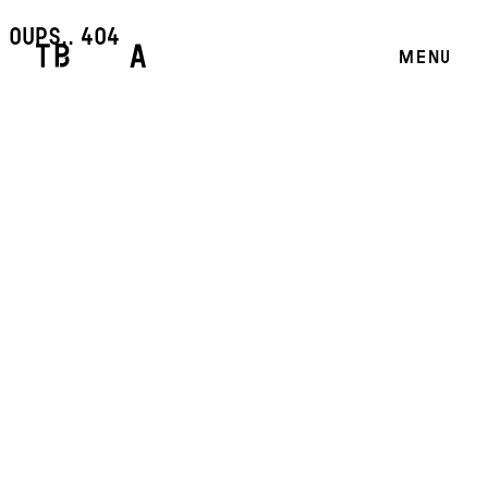
oups.. 404
MENU