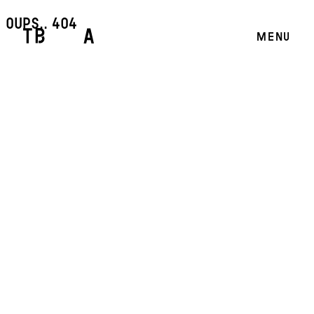
oups.. 404
MENU